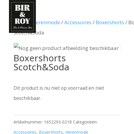
Home
/
Herenmode
/
Accessoires
/
Boxershorts
/ B
Scotch&Soda
Boxershorts
Scotch&Soda
Dit product is nu niet op voorraad en niet
beschikbaar.
Artikelnummer:
1652293-0218
Categorieën:
Accessoires
,
Boxershorts
,
Herenmode