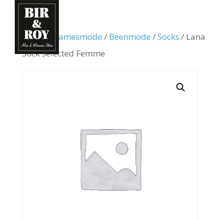
Home
/
Damesmode
/
Beenmode
/
Socks
/ Lana
Sock Selected Femme