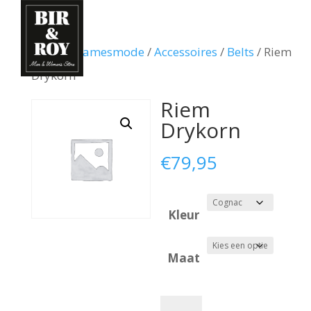
Home
/
Damesmode
/
Accessoires
/
Belts
/ Riem
Drykorn
Riem
Drykorn
€
79,95
Kleur
Maat
Riem