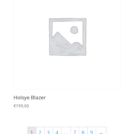
Holsye Blazer
€
199,00
1
2
3
4
…
7
8
9
→