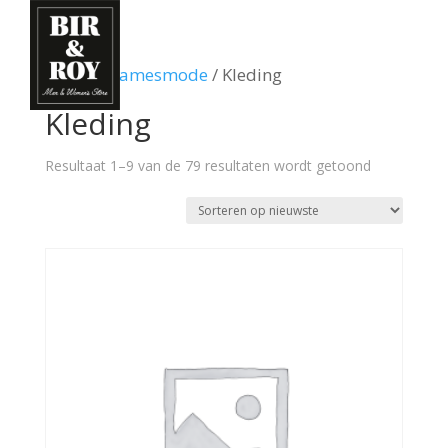
Home
/
Damesmode
/ Kleding
Kleding
Gesorteerd
Resultaat 1–9 van de 79 resultaten wordt getoond
op
nieuwste