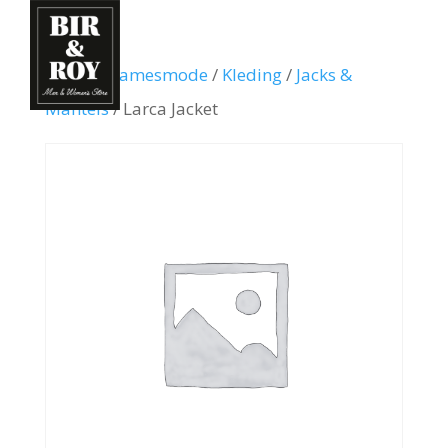
Home
/
Damesmode
/
Kleding
/
Jacks &
Mantels
/ Larca Jacket