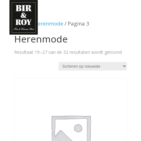
Home
/
Herenmode
/ Pagina 3
Herenmode
Gesortee
Resultaat 19–27 van de 32 resultaten wordt getoond
op
nieuwste