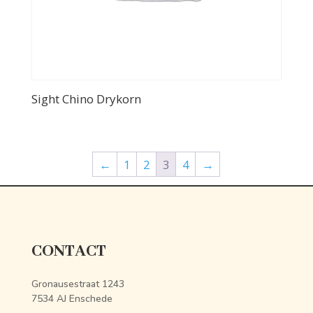
Sight Chino Drykorn
←
1
2
3
4
→
CONTACT
Gronausestraat 1243
7534 AJ Enschede