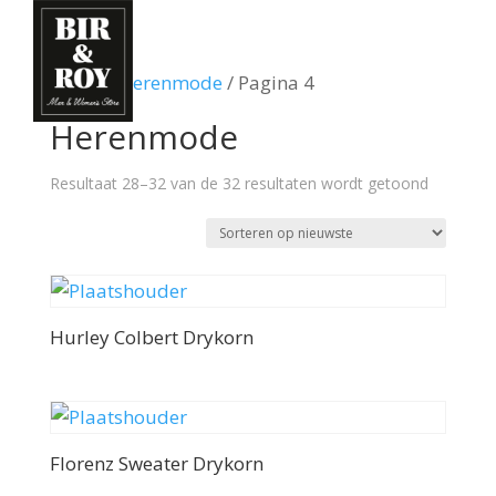
Home
/
Herenmode
/ Pagina 4
Herenmode
Gesortee
Resultaat 28–32 van de 32 resultaten wordt getoond
op
nieuwste
Hurley Colbert Drykorn
Florenz Sweater Drykorn