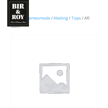
Home
/
Damesmode
/
Kleding
/
Tops
/ Afi
Shirt