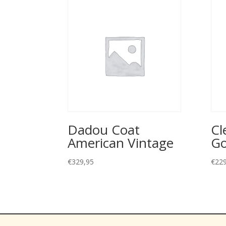
Dadou Coat
Cl
American Vintage
Go
€
329,95
€
229