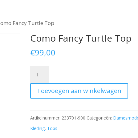
Como Fancy Turtle Top
Como Fancy Turtle Top
€
99,00
Como
Fancy
Toevoegen aan winkelwagen
Turtle
Top
aantal
Artikelnummer:
233701-900
Categorieën:
Damesmod
Kleding
,
Tops