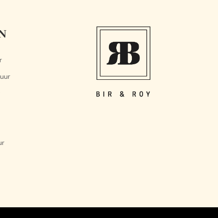
N
r
 uur
ur