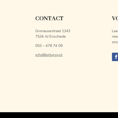
CONTACT
V
Gronausestraat 1243
Laa
7534 AJ Enschede
nie
onz
053 – 478 74 09
info@birbyroy.nl