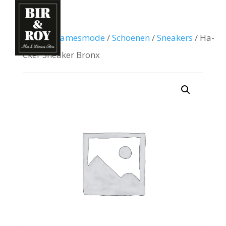
Home
/
Damesmode
/
Schoenen
/
Sneakers
/ Ha-
Cker Sneaker Bronx