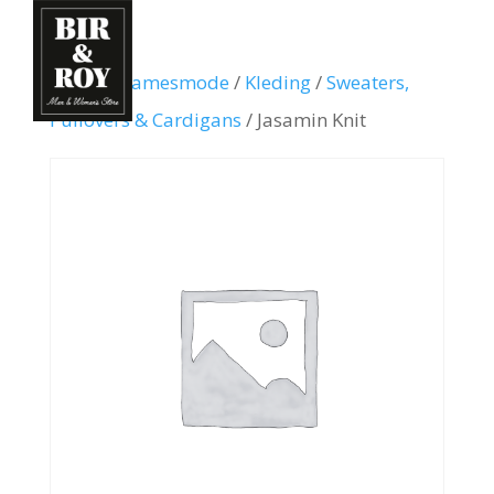
Home
/
Damesmode
/
Kleding
/
Sweaters,
Pullovers & Cardigans
/ Jasamin Knit