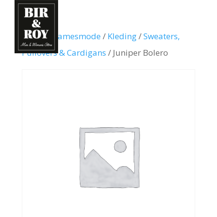
Home
/
Damesmode
/
Kleding
/
Sweaters,
Pullovers & Cardigans
/ Juniper Bolero