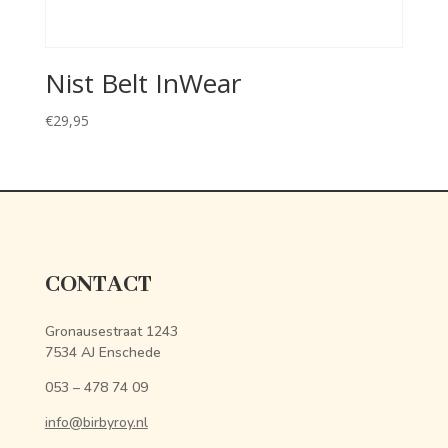
Nist Belt InWear
€
29,95
CONTACT
Gronausestraat 1243
7534 AJ Enschede
053 – 478 74 09
info@birbyroy.nl