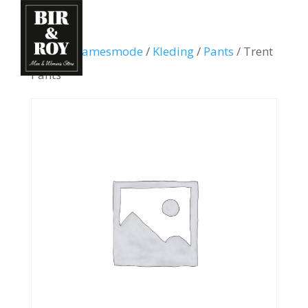
Home
/
Damesmode
/
Kleding
/
Pants
/ Trent
Pants